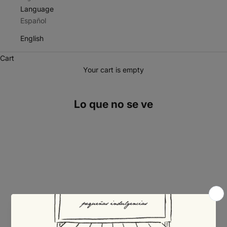
Language
Español
English
Cart
Your cart is empty
Lo que no se ve