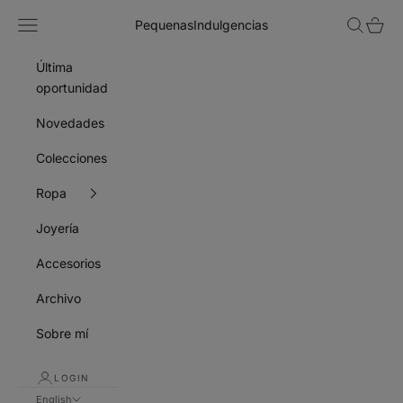
Skip to content
Navigation menu
Search
Cart
PequenasIndulgencias
Última
oportunidad
Novedades
Colecciones
Ropa
Joyería
Accesorios
Archivo
Sobre mí
LOGIN
English