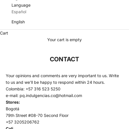
Language
Español
English
Cart
Your cart is empty
CONTACT
m
a
n
Your opinions and comments are very important to us. Write
t
to us and we'll be happy to respond within 24 hours.
e
Colombia: +57 316 523 5250
n
e-mail: pq.indulgencias.co@hotmail.com
m
Stores:
e
Bogotá
i
79th Street #08-70 Second Floor
n
+57 3205206762
f
Cali