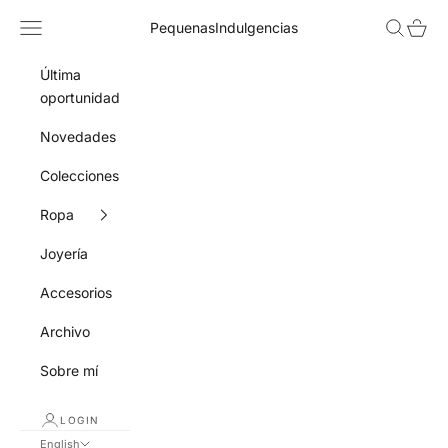
Skip to content
Navigation menu
Search
Cart
PequenasIndulgencias
Última
oportunidad
Novedades
Colecciones
Ropa
Joyería
Accesorios
Archivo
Sobre mí
LOGIN
English