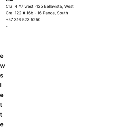
o
Cra. 4 #7 west -125 Bellavista, West
r
Cra. 122 # 16b - 16 Pance, South
m
+57 316 523 5250
a
-
d
o
N
e
w
s
l
e
t
t
e