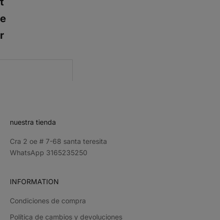
t
e
r
CRIBE
nuestra tienda
Cra 2 oe # 7-68 santa teresita
WhatsApp 3165235250
INFORMATION
Condiciones de compra
Política de cambios y devoluciones