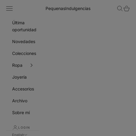
Skip to content
Navigation menu
Search
Cart
PequenasIndulgencias
Última
oportunidad
Novedades
Colecciones
Ropa
Joyería
Accesorios
Archivo
Sobre mí
LOGIN
English