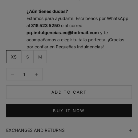
¿Aún tienes dudas?
Estamos para ayudarte. Escríbenos por WhatsApp
al
316 523 5250
o al correo
pq.indulgencias.co@hotmail.com
y te
acompañamos a elegir tu talla perfecta. ¡Gracias
por confiar en Pequeñas Indulgencias!
m
XS
S
M
a
n
Decrease quantity
Increase quantity
t
e
n
ADD TO CART
m
e
i
BUY IT NOW
n
f
o
EXCHANGES AND RETURNS
r