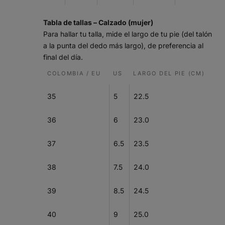
Tabla de tallas – Calzado (mujer)
Para hallar tu talla, mide el largo de tu pie (del talón
a la punta del dedo más largo), de preferencia al
final del día.
COLOMBIA / EU
US
LARGO DEL PIE (CM)
35
5
22.5
36
6
23.0
37
6.5
23.5
38
7.5
24.0
39
8.5
24.5
40
9
25.0