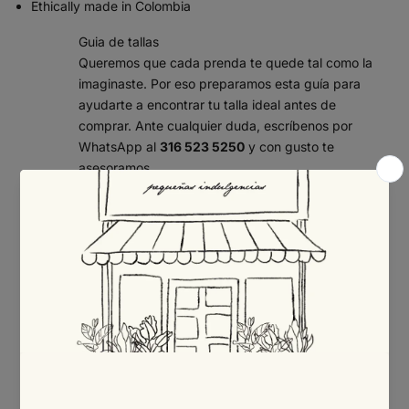
Ethically made in Colombia
Guia de tallas
Queremos que cada prenda te quede tal como la
imaginaste. Por eso preparamos esta guía para
ayudarte a encontrar tu talla ideal antes de
comprar. Ante cualquier duda, escríbenos por
WhatsApp al
316 523 5250
y con gusto te
asesoramos.
¿Cómo tomar tus medidas?
Con una cinta métrica flexible, sobre ropa interior y
sin apretar, mide:
Busto:
rodea la parte más prominente del busto,
pasando la cinta por la espalda.
Cintura:
mide la parte más estrecha del torso,
por encima del ombligo.
Cadera:
rodea la parte más ancha de las caderas
y los glúteos.
Consejo: si tu medida queda entre dos tallas, te