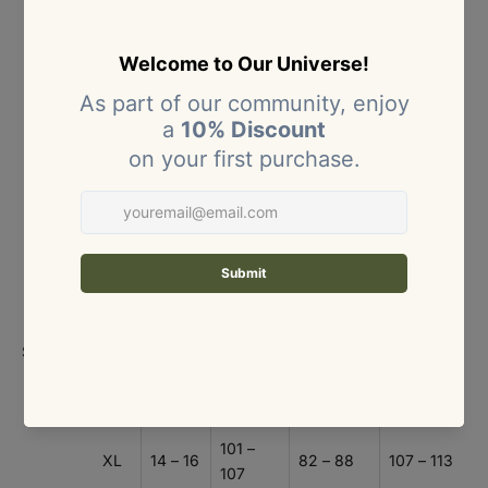
recomendamos elegir la talla mayor para mayor
comodidad.
Tabla de tallas – Ropa (mujer)
Medidas en centímetros (cm).
TAL
COLO
BUSTO
CINTURA
CADERA
LA
MBIA
(CM)
(CM)
(CM)
XS
4 – 6
80 – 84
60 – 64
86 – 90
S
8
85 – 89
65 – 69
91 – 95
M
10
90 – 94
70 – 74
96 – 100
Size
Size:
chart
95 –
L
12
75 – 81
101 – 106
100
101 –
XL
14 – 16
82 – 88
107 – 113
107