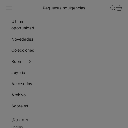
Skip to content
Navigation menu
Search
Cart
PequenasIndulgencias
Última
oportunidad
Novedades
Colecciones
Ropa
Joyería
Accesorios
Archivo
Sobre mí
LOGIN
English