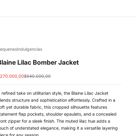
equenasIndulgencias
Blaine Lilac Bomber Jacket
ale price
Regular price
270.000,00
$540.000,00
 refined take on utilitarian style, the Blaine Lilac Jacket
lends structure and sophistication effortlessly. Crafted in a
oft yet durable fabric, this cropped silhouette features
tatement flap pockets, shoulder epaulets, and a concealed
ront zipper for a sleek finish. The muted lilac hue adds a
ouch of understated elegance, making it a versatile layering
iece for any season.