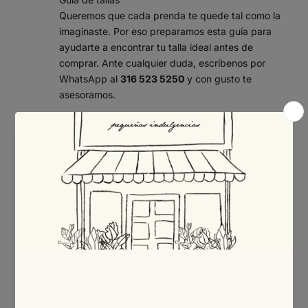
Queremos que cada prenda te quede tal como la
imaginaste. Por eso preparamos esta guía para
ayudarte a encontrar tu talla ideal antes de
comprar. Ante cualquier duda, escríbenos por
WhatsApp al
316 523 5250
y con gusto te
asesoramos.
¿Cómo tomar tus medidas?
Con una cinta métrica flexible, sobre ropa interior y
sin apretar, mide:
Busto:
rodea la parte más prominente del busto,
pasando la cinta por la espalda.
Cintura:
mide la parte más estrecha del torso,
por encima del ombligo.
Cadera:
rodea la parte más ancha de las caderas
y los glúteos.
Consejo: si tu medida queda entre dos tallas, te
recomendamos elegir la talla mayor para mayor
comodidad.