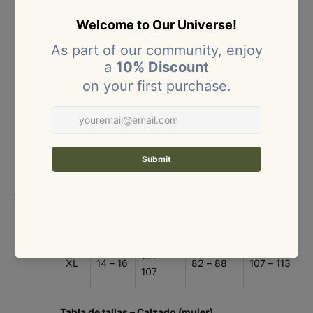
Tabla de tallas – Ropa (mujer)
Medidas en centímetros (cm).
TAL
COLO
BUSTO
CINTURA
CADERA
LA
MBIA
(CM)
(CM)
(CM)
XS
4 – 6
80 – 84
60 – 64
86 – 90
S
8
85 – 89
65 – 69
91 – 95
M
10
90 – 94
70 – 74
96 – 100
Size
Size:
chart
95 –
L
12
75 – 81
101 – 106
100
101 –
XL
14 – 16
82 – 88
107 – 113
107
Tabla de tallas – Calzado (mujer)