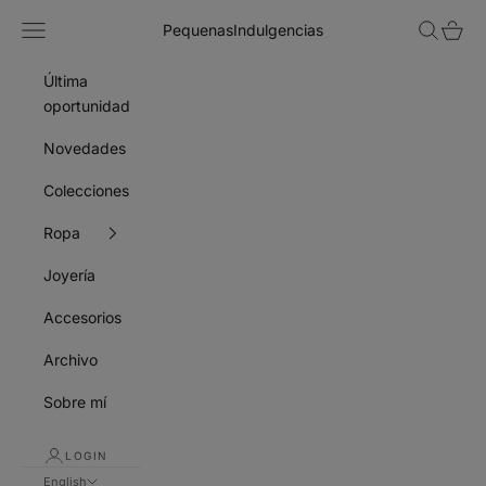
Skip to content
Navigation menu
Search
Cart
PequenasIndulgencias
Última
oportunidad
Novedades
Colecciones
Ropa
Joyería
Accesorios
Archivo
Sobre mí
LOGIN
English