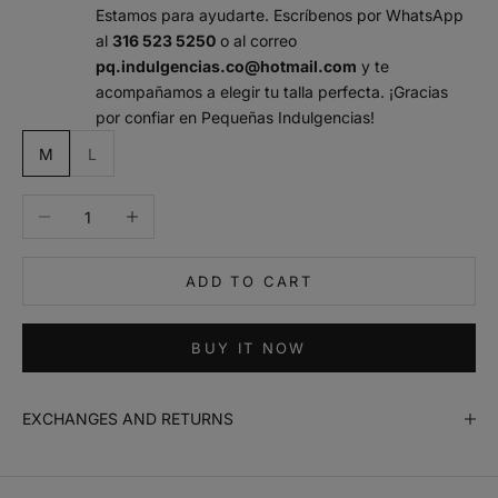
Estamos para ayudarte. Escríbenos por WhatsApp
al
316 523 5250
o al correo
pq.indulgencias.co@hotmail.com
y te
acompañamos a elegir tu talla perfecta. ¡Gracias
por confiar en Pequeñas Indulgencias!
m
M
L
a
n
Decrease quantity
Increase quantity
t
e
n
ADD TO CART
m
e
i
BUY IT NOW
n
f
o
EXCHANGES AND RETURNS
r
m
a