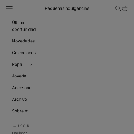
Skip to content
Navigation menu
Search
Cart
PequenasIndulgencias
Última
oportunidad
Novedades
Colecciones
Ropa
Joyería
Accesorios
Archivo
Sobre mí
LOGIN
English