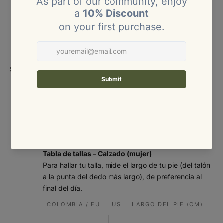
XS
4 – 6
80 – 84
60 – 64
86 – 90
S
8
85 – 89
65 – 69
91 – 95
M
10
90 – 94
70 – 74
96 – 100
Size
Size:
chart
95 –
L
12
75 – 81
101 – 106
100
101 –
XL
14 – 16
82 – 88
107 – 113
107
Tabla de tallas – Calzado (mujer)
Para hallar tu talla, mide el largo de tu pie (del talón
a la punta del dedo más largo), de preferencia al
final del día.
COLOMBIA / EU
US
LARGO DEL PIE (CM)