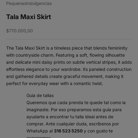
PequenasIndulgencias
Tala Maxi Skirt
Sale price
$770.000,00
The Tala Maxi Skirt is a timeless piece that blends femininity
with countryside charm. Featuring a soft, flowing silhouette
and delicate mini daisy prints on subtle vertical stripes, it adds
effortless elegance to your wardrobe. Its paneled construction
and gathered details create graceful movement, making it
perfect for everyday wear with a romantic twist.
Guia de tallas
Queremos que cada prenda te quede tal como la
imaginaste. Por eso preparamos esta guía para
ayudarte a encontrar tu talla ideal antes de
comprar. Ante cualquier duda, escríbenos por
WhatsApp al
316 523 5250
y con gusto te
asesoramos.