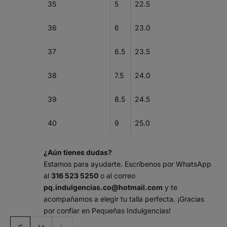
35
5
22.5
36
6
23.0
37
6.5
23.5
38
7.5
24.0
39
8.5
24.5
40
9
25.0
¿Aún tienes dudas?
Estamos para ayudarte. Escríbenos por WhatsApp
al
316 523 5250
o al correo
pq.indulgencias.co@hotmail.com
y te
acompañamos a elegir tu talla perfecta. ¡Gracias
por confiar en Pequeñas Indulgencias!
m