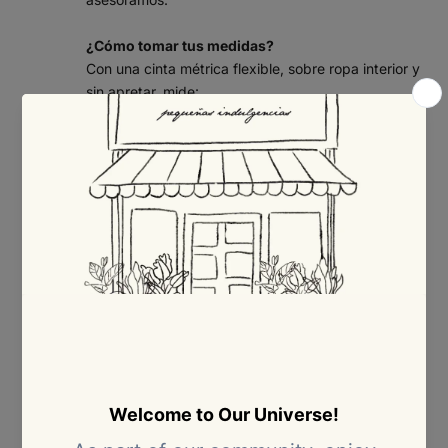
¿Cómo tomar tus medidas?
Con una cinta métrica flexible, sobre ropa interior y
sin apretar, mide:
Busto:
rodea la parte más prominente del busto,
pasando la cinta por la espalda.
Cintura:
mide la parte más estrecha del torso,
por encima del ombligo.
Cadera:
rodea la parte más ancha de las caderas
y los glúteos.
Consejo: si tu medida queda entre dos tallas, te
recomendamos elegir la talla mayor para mayor
comodidad.
Tabla de tallas – Ropa (mujer)
Medidas en centímetros (cm).
TAL
COLO
BUSTO
CINTURA
CADERA
LA
MBIA
(CM)
(CM)
(CM)