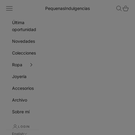
Skip to content
Navigation menu
Search
Cart
PequenasIndulgencias
Última
oportunidad
Novedades
Colecciones
Ropa
Joyería
Accesorios
Archivo
Sobre mí
LOGIN
English