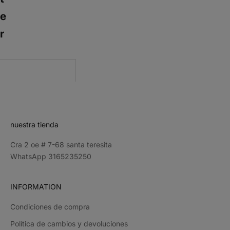
e
r
CRIBE
nuestra tienda
Cra 2 oe # 7-68 santa teresita
WhatsApp 3165235250
INFORMATION
Condiciones de compra
Política de cambios y devoluciones