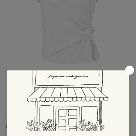
PequenasIndulgencias