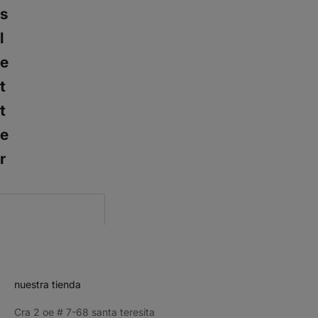
s
l
e
t
t
e
r
CRIBE
nuestra tienda
Cra 2 oe # 7-68 santa teresita