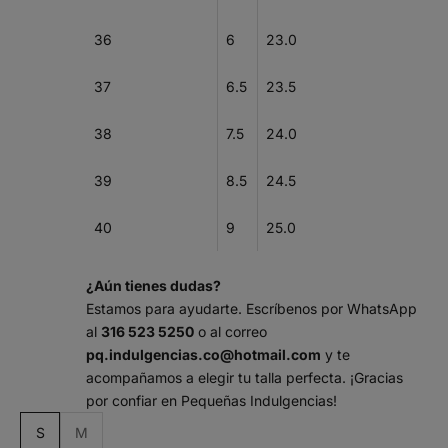
36
6
23.0
37
6.5
23.5
38
7.5
24.0
39
8.5
24.5
40
9
25.0
¿Aún tienes dudas?
Estamos para ayudarte. Escríbenos por WhatsApp
al
316 523 5250
o al correo
pq.indulgencias.co@hotmail.com
y te
acompañamos a elegir tu talla perfecta. ¡Gracias
por confiar en Pequeñas Indulgencias!
m
S
M
a