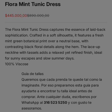
Flora Mint Tunic Dress
Sale price
Regular price
$445.000,00
$890.000,00
The Flora Mint Tunic Dress captures the essence of laid-back
sophistication. Crafted in a soft silhouette, it features a fresh
mint green botanical print over a neutral base, with
contrasting black floral details along the hem. The lace-up
neckline with tassels adds a relaxed yet refined finish, ideal
for sunny escapes and slow summer days.
100% Viscose
Guia de tallas
Queremos que cada prenda te quede tal como la
imaginaste. Por eso preparamos esta guía para
ayudarte a encontrar tu talla ideal antes de
comprar. Ante cualquier duda, escríbenos por
WhatsApp al
316 523 5250
y con gusto te
asesoramos.