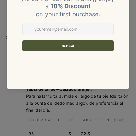
XS
4 – 6
80 – 84
60 – 64
86 – 90
S
8
85 – 89
65 – 69
91 – 95
M
10
90 – 94
70 – 74
96 – 100
Size
Size:
chart
95 –
L
12
75 – 81
101 – 106
100
101 –
XL
14 – 16
82 – 88
107 – 113
107
Tabla de tallas – Calzado (mujer)
Para hallar tu talla, mide el largo de tu pie (del talón
a la punta del dedo más largo), de preferencia al
final del día.
COLOMBIA / EU
US
LARGO DEL PIE (CM)
35
5
22.5