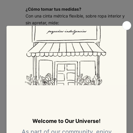
¿Cómo tomar tus medidas?
Con una cinta métrica flexible, sobre ropa interior y
sin apretar, mide:
Busto:
rodea la parte más prominente del busto,
pasando la cinta por la espalda.
Cintura:
mide la parte más estrecha del torso,
por encima del ombligo.
Cadera:
rodea la parte más ancha de las caderas
y los glúteos.
Consejo: si tu medida queda entre dos tallas, te
recomendamos elegir la talla mayor para mayor
comodidad.
Tabla de tallas – Ropa (mujer)
Medidas en centímetros (cm).
TAL
COLO
BUSTO
CINTURA
CADERA
LA
MBIA
(CM)
(CM)
(CM)