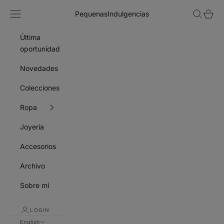
Skip to content
Navigation menu
Search
Cart
PequenasIndulgencias
Última
oportunidad
Novedades
Colecciones
Ropa
Joyería
Accesorios
Archivo
Sobre mí
LOGIN
English