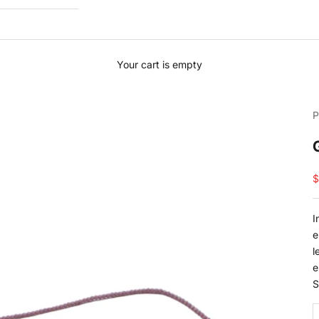
Your cart is empty
P
S
$
I
e
l
e
S
D