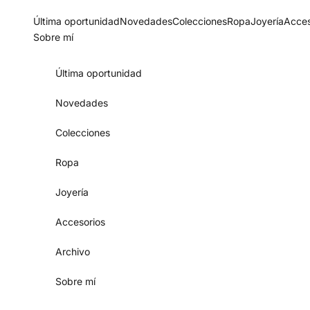
Skip to content
Última oportunidad
Novedades
Colecciones
Ropa
Joyería
Acces
Sobre mí
Última oportunidad
Novedades
Colecciones
Ropa
Joyería
Accesorios
Archivo
Sobre mí