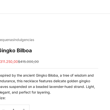
equenasIndulgencias
Gingko Bilboa
ale price
Regular price
311.250,00
$415.000,00
nspired by the ancient Gingko Biloba, a tree of wisdom and
ndurance, this necklace features delicate golden gingko
eaves suspended on a beaded lavender-hued strand. Light,
legant, and perfect for layering.
ize:
ecrease quantity
Increase quantity