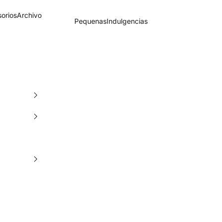
orios
Archivo
PequenasIndulgencias