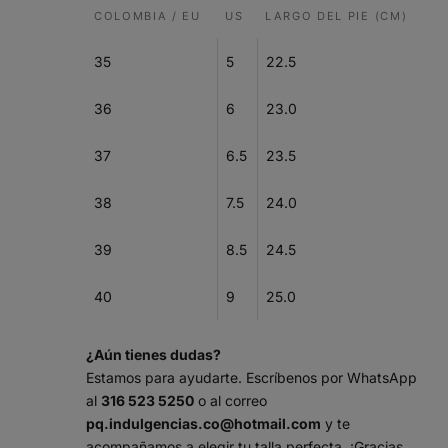
COLOMBIA / EU
US
LARGO DEL PIE (CM)
35
5
22.5
36
6
23.0
37
6.5
23.5
38
7.5
24.0
39
8.5
24.5
40
9
25.0
¿Aún tienes dudas?
Estamos para ayudarte. Escríbenos por WhatsApp
al
316 523 5250
o al correo
pq.indulgencias.co@hotmail.com
y te
acompañamos a elegir tu talla perfecta. ¡Gracias