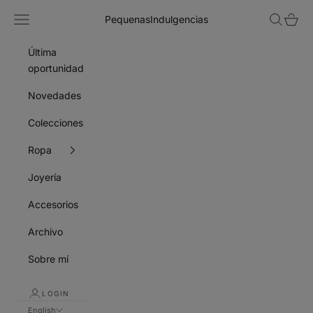
Skip to content
Navigation menu
Search
Cart
PequenasIndulgencias
Última
oportunidad
Novedades
Colecciones
Ropa
Joyería
Accesorios
Archivo
Sobre mí
LOGIN
English