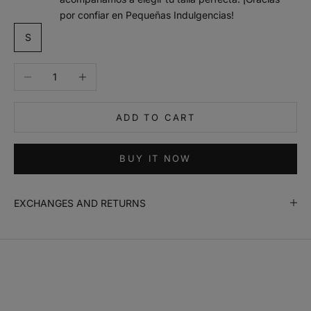
por confiar en Pequeñas Indulgencias!
m
S
a
n
Decrease quantity
Increase quantity
t
e
n
ADD TO CART
m
e
i
BUY IT NOW
n
f
o
EXCHANGES AND RETURNS
r
m
a
d
o
N