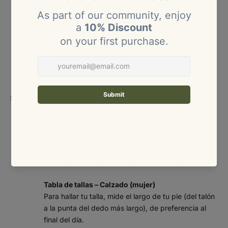
TAL
COLO
BUSTO
CINTURA
CADERA
LA
MBIA
(CM)
(CM)
(CM)
XS
4 – 6
80 – 84
60 – 64
86 – 90
S
8
85 – 89
65 – 69
91 – 95
M
10
90 – 94
70 – 74
96 – 100
Size
Size:
chart
95 –
L
12
75 – 81
101 – 106
100
101 –
XL
14 – 16
82 – 88
107 – 113
107
Tabla de tallas – Calzado (mujer)
Para hallar tu talla, mide el largo de tu pie (del talón
a la punta del dedo más largo), de preferencia al
final del día.