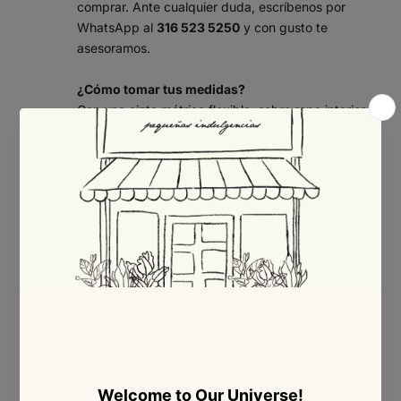
comprar. Ante cualquier duda, escríbenos por
WhatsApp al
316 523 5250
y con gusto te
asesoramos.
¿Cómo tomar tus medidas?
Con una cinta métrica flexible, sobre ropa interior y
sin apretar, mide:
Busto:
rodea la parte más prominente del busto,
pasando la cinta por la espalda.
Cintura:
mide la parte más estrecha del torso,
por encima del ombligo.
Cadera:
rodea la parte más ancha de las caderas
y los glúteos.
Consejo: si tu medida queda entre dos tallas, te
recomendamos elegir la talla mayor para mayor
comodidad.
Tabla de tallas – Ropa (mujer)
Medidas en centímetros (cm).