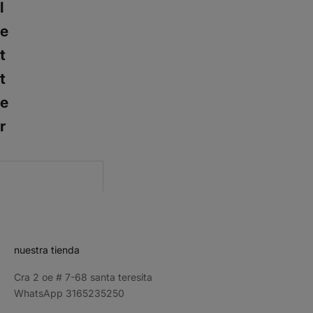
l
e
t
t
e
r
CRIBE
nuestra tienda
Cra 2 oe # 7-68 santa teresita
WhatsApp 3165235250