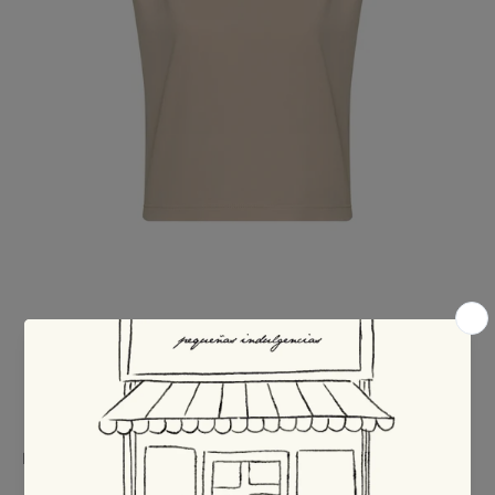
PequenasIndulgencias