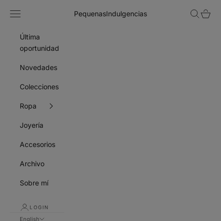
Skip to content
Navigation menu
Search
Cart
PequenasIndulgencias
Última
oportunidad
Novedades
Colecciones
Ropa
Joyería
Accesorios
Archivo
Sobre mí
LOGIN
English