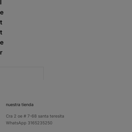
l
e
t
t
e
r
CRIBE
nuestra tienda
Cra 2 oe # 7-68 santa teresita
WhatsApp 3165235250