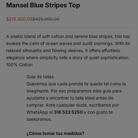
Mansel Blue Stripes Top
Sale price
Regular price
$212.500,00
$425.000,00
A poetic blend of soft cotton and serene blue stripes, this top
evokes the calm of ocean waves and sunlit mornings. With its
relaxed silhouette and flowing sleeves, it offers effortless
elegance where simplicity tells a story of quiet sophistication.
100% Cotton
Guia de tallas
Queremos que cada prenda te quede tal como la
imaginaste. Por eso preparamos esta guía para
ayudarte a encontrar tu talla ideal antes de
comprar. Ante cualquier duda, escríbenos por
WhatsApp al
316 523 5250
y con gusto te
asesoramos.
¿Cómo tomar tus medidas?