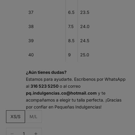
37
6.5
23.5
38
7.5
24.0
39
8.5
24.5
40
9
25.0
¿Aún tienes dudas?
Estamos para ayudarte. Escríbenos por WhatsApp
al
316 523 5250
o al correo
pq.indulgencias.co@hotmail.com
y te
acompañamos a elegir tu talla perfecta. ¡Gracias
por confiar en Pequeñas Indulgencias!
m
XS/S
M/L
a
n
Decrease quantity
Increase quantity
t