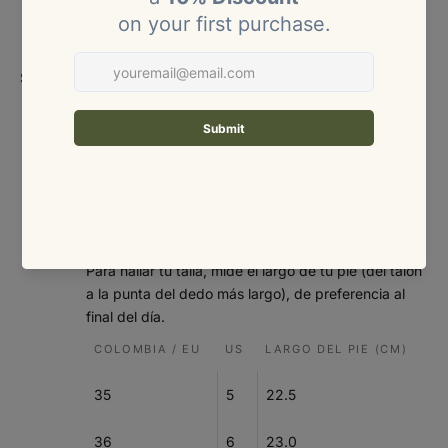
S
8
85 – 89
65 – 69
91 – 95
M
10
90 – 94
70 – 74
96 – 100
Size
Size:
chart
95 –
L
12
75 – 81
101 – 106
100
101 –
XL
14 – 16
82 – 88
107 – 113
107
Tabla de tallas – Calzado (mujer)
Para hallar tu talla, mide el largo de tu pie (del talón
a la punta del dedo más largo), de preferencia al
final del día.
COLOMBIA / EU
US
LARGO DEL PIE (CM)
35
5
22.5
36
6
23.0