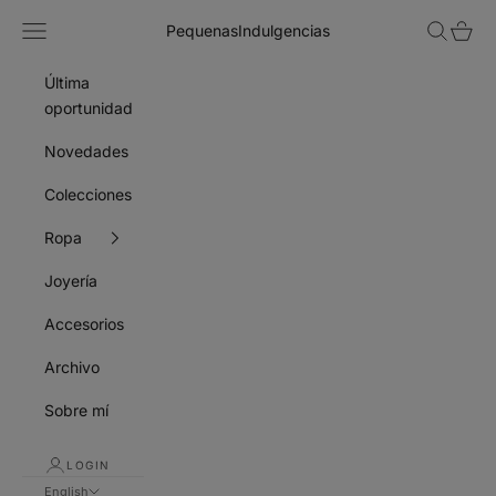
Skip to content
Navigation menu
Search
Cart
PequenasIndulgencias
Última
oportunidad
Novedades
Colecciones
Ropa
Joyería
Accesorios
Archivo
Sobre mí
LOGIN
English