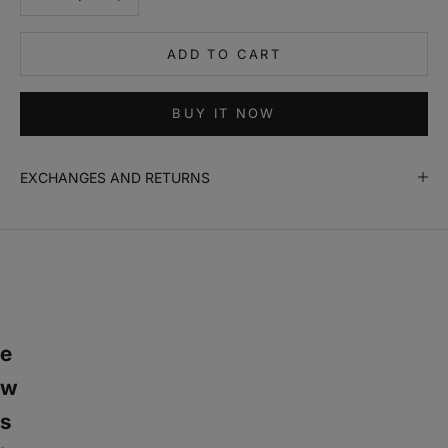
e
n
ADD TO CART
m
e
i
BUY IT NOW
n
f
o
EXCHANGES AND RETURNS
r
m
a
d
o
N
e
w
s