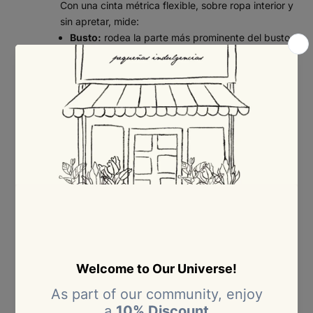
Con una cinta métrica flexible, sobre ropa interior y
sin apretar, mide:
Busto:
rodea la parte más prominente del busto,
pasando la cinta por la espalda.
Cintura:
mide la parte más estrecha del torso,
por encima del ombligo.
Cadera:
rodea la parte más ancha de las caderas
y los glúteos.
Consejo: si tu medida queda entre dos tallas, te
recomendamos elegir la talla mayor para mayor
comodidad.
Tabla de tallas – Ropa (mujer)
Medidas en centímetros (cm).
TAL
COLO
BUSTO
CINTURA
CADERA
LA
MBIA
(CM)
(CM)
(CM)
XS
4 – 6
80 – 84
60 – 64
86 – 90