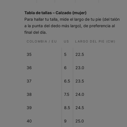
Tabla de tallas – Calzado (mujer)
Para hallar tu talla, mide el largo de tu pie (del talón
a la punta del dedo más largo), de preferencia al
final del día.
COLOMBIA / EU
US
LARGO DEL PIE (CM)
35
5
22.5
36
6
23.0
37
6.5
23.5
38
7.5
24.0
39
8.5
24.5
40
9
25.0