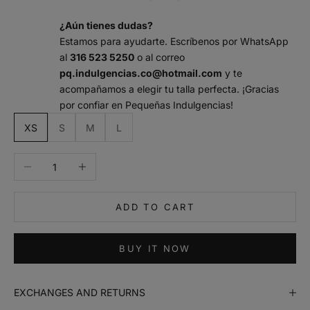
¿Aún tienes dudas?
Estamos para ayudarte. Escríbenos por WhatsApp
al
316 523 5250
o al correo
pq.indulgencias.co@hotmail.com
y te
acompañamos a elegir tu talla perfecta. ¡Gracias
por confiar en Pequeñas Indulgencias!
m
XS
S
M
L
a
n
Decrease quantity
Increase quantity
t
e
n
ADD TO CART
m
e
i
BUY IT NOW
n
f
o
EXCHANGES AND RETURNS
r