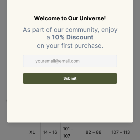
recomendamos elegir la talla mayor para mayor
comodidad.
Tabla de tallas – Ropa (mujer)
Medidas en centímetros (cm).
TAL
COLO
BUSTO
CINTURA
CADERA
LA
MBIA
(CM)
(CM)
(CM)
XS
4 – 6
80 – 84
60 – 64
86 – 90
S
8
85 – 89
65 – 69
91 – 95
M
10
90 – 94
70 – 74
96 – 100
Size
Size:
chart
95 –
L
12
75 – 81
101 – 106
100
101 –
XL
14 – 16
82 – 88
107 – 113
107