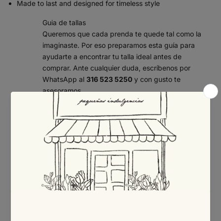
Made to last and designed for timeless style
Guia de tallas
Queremos que cada prenda te quede tal como la
imaginaste. Por eso preparamos esta guía para
ayudarte a encontrar tu talla ideal antes de
comprar. Ante cualquier duda, escríbenos por
WhatsApp al
316 523 5250
y con gusto te
asesoramos.
¿Cómo tomar tus medidas?
Con una cinta métrica flexible, sobre ropa interior y
sin apretar, mide:
Busto:
rodea la parte más prominente del busto,
pasando la cinta por la espalda.
Cintura:
mide la parte más estrecha del torso,
por encima del ombligo.
Cadera:
rodea la parte más ancha de las caderas
y los glúteos.
Consejo: si tu medida queda entre dos tallas, te