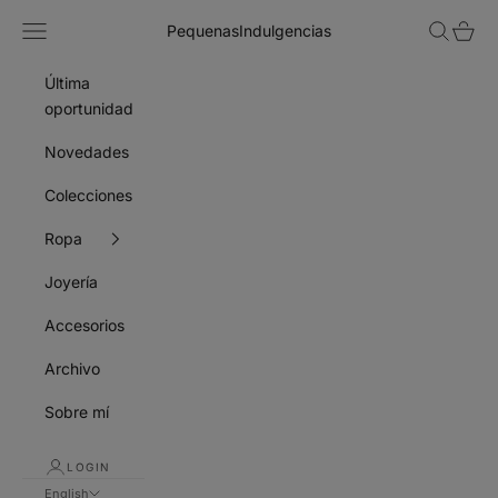
Skip to content
Navigation menu
Search
Cart
PequenasIndulgencias
Última
oportunidad
Novedades
Colecciones
Ropa
Joyería
Accesorios
Archivo
Sobre mí
LOGIN
English