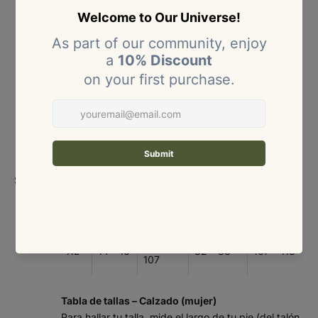
Tabla de tallas – Ropa (mujer)
Medidas en centímetros (cm).
TAL
COLO
BUSTO
CINTURA
CADERA
LA
MBIA
(CM)
(CM)
(CM)
XS
4 – 6
80 – 84
60 – 64
86 – 90
S
8
85 – 89
65 – 69
91 – 95
M
10
90 – 94
70 – 74
96 – 100
Size
Size:
chart
95 –
L
12
75 – 81
101 – 106
100
101 –
XL
14 – 16
82 – 88
107 – 113
107
Tabla de tallas – Calzado (mujer)
Para hallar tu talla, mide el largo de tu pie (del talón