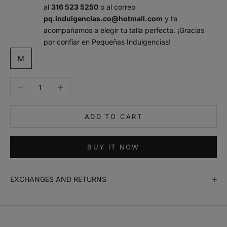
al
316 523 5250
o al correo
pq.indulgencias.co@hotmail.com
y te
acompañamos a elegir tu talla perfecta. ¡Gracias
por confiar en Pequeñas Indulgencias!
m
M
a
n
Decrease quantity
Increase quantity
t
e
n
ADD TO CART
m
e
i
BUY IT NOW
n
f
o
EXCHANGES AND RETURNS
r
m
a
d