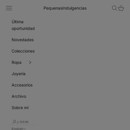
Skip to content
Navigation menu
Search
Cart
PequenasIndulgencias
Última
oportunidad
Novedades
Colecciones
Ropa
Joyería
Accesorios
Archivo
Sobre mí
LOGIN
English