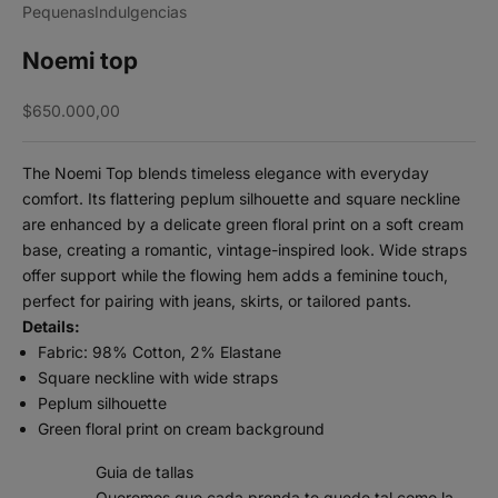
PequenasIndulgencias
Noemi top
Sale price
$650.000,00
The Noemi Top blends timeless elegance with everyday
comfort. Its flattering peplum silhouette and square neckline
are enhanced by a delicate green floral print on a soft cream
base, creating a romantic, vintage-inspired look. Wide straps
offer support while the flowing hem adds a feminine touch,
perfect for pairing with jeans, skirts, or tailored pants.
Details:
Fabric: 98% Cotton, 2% Elastane
Square neckline with wide straps
Peplum silhouette
Green floral print on cream background
Guia de tallas
Queremos que cada prenda te quede tal como la