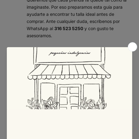
imaginaste. Por eso preparamos esta guía para
ayudarte a encontrar tu talla ideal antes de
comprar. Ante cualquier duda, escríbenos por
WhatsApp al
316 523 5250
y con gusto te
asesoramos.
¿Cómo tomar tus medidas?
Con una cinta métrica flexible, sobre ropa interior y
sin apretar, mide:
Busto:
rodea la parte más prominente del busto,
pasando la cinta por la espalda.
Cintura:
mide la parte más estrecha del torso,
por encima del ombligo.
Cadera:
rodea la parte más ancha de las caderas
y los glúteos.
Consejo: si tu medida queda entre dos tallas, te
recomendamos elegir la talla mayor para mayor
comodidad.