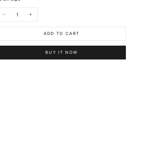
ecrease quantity
Increase quantity
ADD TO CART
BUY IT NOW