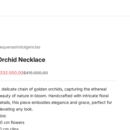
equenasIndulgencias
Orchid Necklace
ale price
Regular price
332.000,00
$415.000,00
 delicate chain of golden orchids, capturing the ethereal
eauty of nature in bloom. Handcrafted with intricate floral
etails, this piece embodies elegance and grace, perfect for
levating any look.
ize:
0 cm flowers
0 cm clips