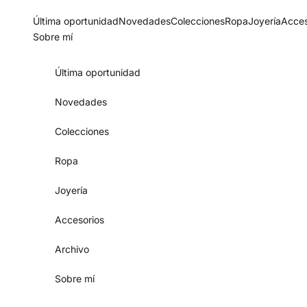
Skip to content
Última oportunidad
Novedades
Colecciones
Ropa
Joyería
Acces
Sobre mí
Última oportunidad
Novedades
Colecciones
Ropa
Joyería
Accesorios
Archivo
Sobre mí