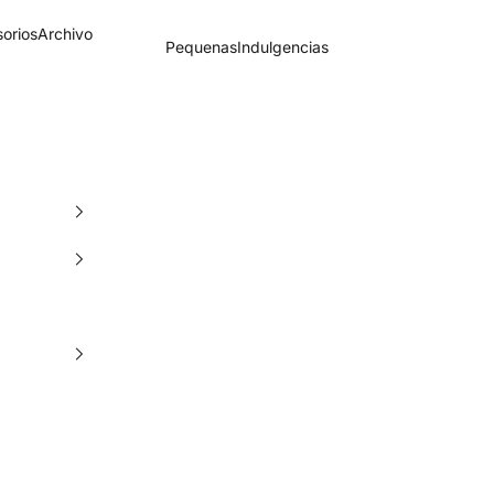
orios
Archivo
PequenasIndulgencias