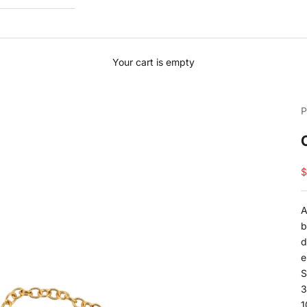
Your cart is empty
P
S
$
A
b
d
e
S
3
1