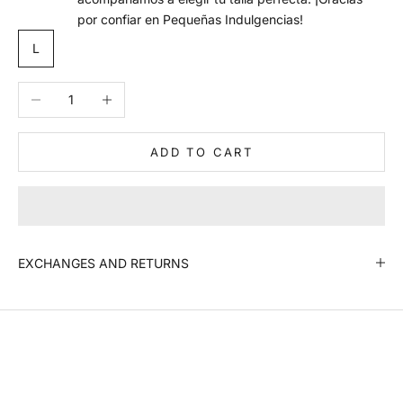
por confiar en Pequeñas Indulgencias!
m
L
a
n
Decrease quantity
Increase quantity
t
e
n
ADD TO CART
m
e
i
n
f
o
EXCHANGES AND RETURNS
r
m
a
d
o
N