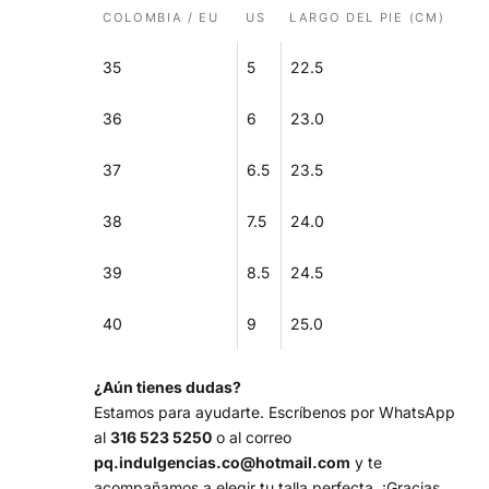
COLOMBIA / EU
US
LARGO DEL PIE (CM)
35
5
22.5
36
6
23.0
37
6.5
23.5
38
7.5
24.0
39
8.5
24.5
40
9
25.0
¿Aún tienes dudas?
Estamos para ayudarte. Escríbenos por WhatsApp
al
316 523 5250
o al correo
pq.indulgencias.co@hotmail.com
y te
acompañamos a elegir tu talla perfecta. ¡Gracias