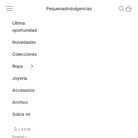
Skip to content
Navigation menu
Search
Cart
PequenasIndulgencias
Última
oportunidad
Novedades
Colecciones
Ropa
Joyería
Accesorios
Archivo
Sobre mí
LOGIN
English