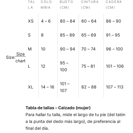
TAL
COLO
BUSTO
CINTURA
CADERA
LA
MBIA
(CM)
(CM)
(CM)
XS
4 – 6
80 – 84
60 – 64
86 – 90
S
8
85 – 89
65 – 69
91 – 95
M
10
90 – 94
70 – 74
96 – 100
Size
Size:
chart
95 –
L
12
75 – 81
101 – 106
100
101 –
XL
14 – 16
82 – 88
107 – 113
107
Tabla de tallas – Calzado (mujer)
Para hallar tu talla, mide el largo de tu pie (del talón
a la punta del dedo más largo), de preferencia al
final del día.