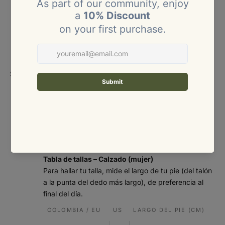
XS
4 – 6
80 – 84
60 – 64
86 – 90
S
8
85 – 89
65 – 69
91 – 95
M
10
90 – 94
70 – 74
96 – 100
Size
Size:
chart
95 –
L
12
75 – 81
101 – 106
100
101 –
XL
14 – 16
82 – 88
107 – 113
107
Tabla de tallas – Calzado (mujer)
Para hallar tu talla, mide el largo de tu pie (del talón
a la punta del dedo más largo), de preferencia al
final del día.
COLOMBIA / EU
US
LARGO DEL PIE (CM)