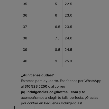
35
5
22.5
36
6
23.0
37
6.5
23.5
38
7.5
24.0
39
8.5
24.5
40
9
25.0
¿Aún tienes dudas?
Estamos para ayudarte. Escríbenos por WhatsApp
al
316 523 5250
o al correo
pq.indulgencias.co@hotmail.com
y te
acompañamos a elegir tu talla perfecta. ¡Gracias
por confiar en Pequeñas Indulgencias!
m