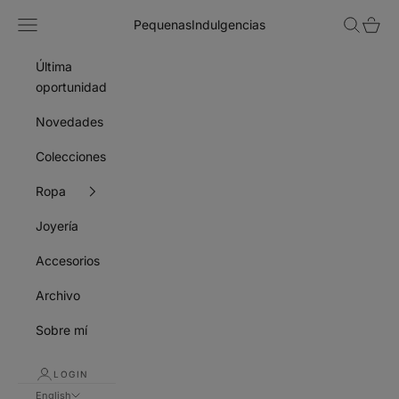
Skip to content
Navigation menu
Search
Cart
PequenasIndulgencias
Última
oportunidad
Novedades
Colecciones
Ropa
Joyería
Accesorios
Archivo
Sobre mí
LOGIN
English