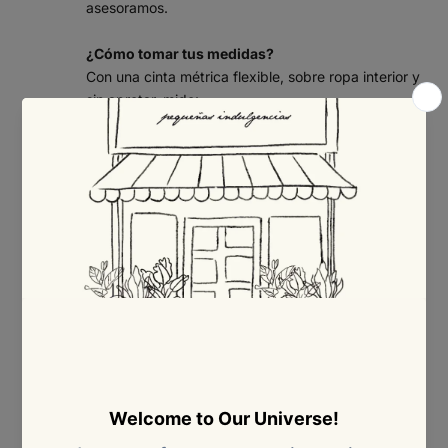
asesoramos.
¿Cómo tomar tus medidas?
Con una cinta métrica flexible, sobre ropa interior y
sin apretar, mide:
Busto:
rodea la parte más prominente del busto,
pasando la cinta por la espalda.
Cintura:
mide la parte más estrecha del torso,
por encima del ombligo.
Cadera:
rodea la parte más ancha de las caderas
y los glúteos.
Consejo: si tu medida queda entre dos tallas, te
recomendamos elegir la talla mayor para mayor
comodidad.
Tabla de tallas – Ropa (mujer)
Medidas en centímetros (cm).
TAL
COLO
BUSTO
CINTURA
CADERA
LA
MBIA
(CM)
(CM)
(CM)