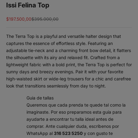
Issi Felina Top
Sale price
Regular price
$197.500,00
$395.000,00
The Terra Top is a playful and versatile halter design that
captures the essence of effortless style. Featuring an
adjustable tie-neck and a charming front bow detail, it flatters
the silhouette with its airy and relaxed fit. Crafted from a
lightweight fabric with a bold print, the Terra Top is perfect for
sunny days and breezy evenings. Pair it with your favorite
high-waisted skirt or wide-leg trousers for a chic and carefree
look that transitions seamlessly from day to night.
Guia de tallas
Queremos que cada prenda te quede tal como la
imaginaste. Por eso preparamos esta guía para
ayudarte a encontrar tu talla ideal antes de
comprar. Ante cualquier duda, escríbenos por
WhatsApp al
316 523 5250
y con gusto te